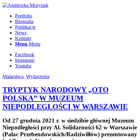
Portfolio
Biografia
Publikacje
News
Kontakt
Menu
Menu
Facebook
Instagram
Youtube
Malarstwo
,
Wydarzenia
TRYPTYK NARODOWY „OTO
POLSKA” W MUZEUM
NIEPODLEGŁOŚCI W WARSZAWIE
Od 27 grudnia 2021 r. w siedzibie głównej Muzeum
Niepodległości przy Al. Solidarności 62 w Warszawie
(Pałac Przebendowskich/Radziwiłłów) prezentowany