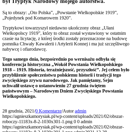
był Tryptyk Narodowy mojego autorstwa.
Są to obrazy: „Oto Polska”, „Powstanie Wielkopolskie 1919”,
„Pojedynek pod Komarowem 1920”.
Tryptykowi towarzyszył niedawno ukończony obraz „Ułani
Wielkopolscy 1919”, który to obraz został wystawiony w ostatnim
czasie na licytację, z której środki zostały przeznaczone na budowę
pomnika Chwały Kawalerii i Artylerii Konnej i ma już szczęśliwego
nabywcę i ofiarodawcę.
Tego samego dnia, bezpośrednio po wernisażu odbyła się
konferencja historyczna „Wokół Powstania Wielkopolskiego
1918 – 1919. Historia, teraźniejszość, przyszłość”. Jej celem było
przybliżenie społeczeństwu polskiemu historii i tradycji tego
zwycięskiego zrywu narodowego. Jak pamiętamy, Sejm
uchwalił ustawę o ustanowieniu 27 grudnia świętem
państwowym – Narodowym Dniem Zwycięskiego Powstania
Wielkopolskiego.
28 grudnia, 2021
/
0 Komentarze
/
Autor
admin
https://agnieszkamorysiak.pl/wp-content/uploads/2021/02/obszar-
roboczy-11183x-8-2-1030x301-1.png
0
0
admin
https://agnieszkamorysiak.pl/wp-content/uploads/2021/02/obszar-