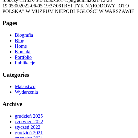
roboczy-11183x-8-2-1030x301-1.png
admin
2021-12-28
19:05:00
2022-06-05 19:37:08
TRYPTYK NARODOWY „OTO
POLSKA” W MUZEUM NIEPODLEGŁOŚCI W WARSZAWIE
Pages
Biografia
Blog
Home
Kontakt
Portfolio
Publikacje
Categories
Malarstwo
Wydarzenia
Archive
grudzień 2025
czerwiec 2022
styczeń 2022
grudzień 2021