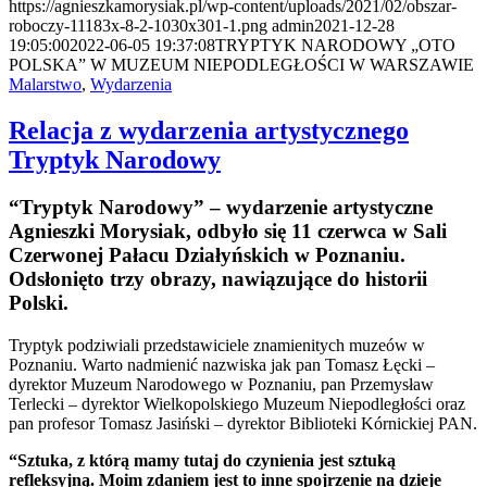
https://agnieszkamorysiak.pl/wp-content/uploads/2021/02/obszar-
roboczy-11183x-8-2-1030x301-1.png
admin
2021-12-28
19:05:00
2022-06-05 19:37:08
TRYPTYK NARODOWY „OTO
POLSKA” W MUZEUM NIEPODLEGŁOŚCI W WARSZAWIE
Malarstwo
,
Wydarzenia
Relacja z wydarzenia artystycznego
Tryptyk Narodowy
“Tryptyk Narodowy” – wydarzenie artystyczne
Agnieszki Morysiak, odbyło się 11 czerwca w Sali
Czerwonej Pałacu Działyńskich w Poznaniu.
Odsłonięto trzy obrazy, nawiązujące do historii
Polski.
Tryptyk podziwiali przedstawiciele znamienitych muzeów w
Poznaniu. Warto nadmienić nazwiska jak pan Tomasz Łęcki –
dyrektor Muzeum Narodowego w Poznaniu, pan Przemysław
Terlecki – dyrektor Wielkopolskiego Muzeum Niepodległości oraz
pan profesor Tomasz Jasiński – dyrektor Biblioteki Kórnickiej PAN.
“Sztuka, z którą mamy tutaj do czynienia jest sztuką
refleksyjną. Moim zdaniem jest to inne spojrzenie na dzieje