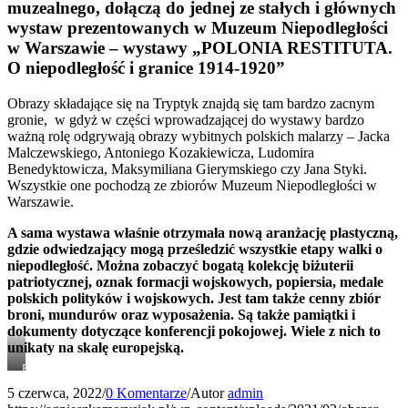
muzealnego, dołączą do jednej ze stałych i głównych
wystaw prezentowanych w Muzeum Niepodległości
w Warszawie – wystawy „POLONIA RESTITUTA.
O niepodległość i granice 1914-1920”
Obrazy składające się na Tryptyk znajdą się tam bardzo zacnym
gronie, w gdyż w części wprowadzającej do wystawy bardzo
ważną rolę odgrywają obrazy wybitnych polskich malarzy – Jacka
Malczewskiego, Antoniego Kozakiewicza, Ludomira
Benedyktowicza, Maksymiliana Gierymskiego czy Jana Styki.
Wszystkie one pochodzą ze zbiorów Muzeum Niepodległości w
Warszawie.
A sama wystawa właśnie otrzymała nową aranżację plastyczną,
gdzie odwiedzający mogą prześledzić wszystkie etapy walki o
niepodległość. Można zobaczyć bogatą kolekcję biżuterii
patriotycznej, oznak formacji wojskowych, popiersia, medale
polskich polityków i wojskowych. Jest tam także cenny zbiór
broni, mundurów oraz wyposażenia. Są także pamiątki i
dokumenty dotyczące konferencji pokojowej. Wiele z nich to
unikaty na skalę europejską.
„POLONIA
RESTITUTA.O
5 czerwca, 2022
/
0 Komentarze
/
Autor
admin
niepodległość