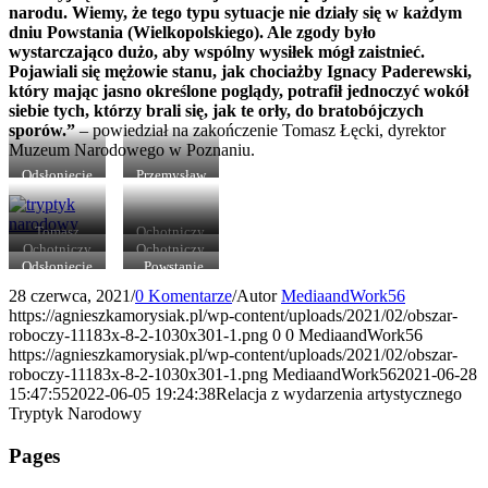
narodu. Wiemy, że tego typu sytuacje nie działy się w każdym
dniu Powstania (Wielkopolskiego). Ale zgody było
wystarczająco dużo, aby wspólny wysiłek mógł zaistnieć.
Pojawiali się mężowie stanu, jak chociażby Ignacy Paderewski,
który mając jasno określone poglądy, potrafił jednoczyć wokół
siebie tych, którzy brali się, jak te orły, do bratobójczych
sporów.”
– powiedział na zakończenie Tomasz Łęcki, dyrektor
Muzeum Narodowego w Poznaniu.
Odsłonięcie
Przemysław
obrazów
Terlecki –
dyrektor
Wielkopolskiego
Tomasz
Ochotniczy
Muzeum
Łęcki –
Reprezentacyjny
Ochotniczy
Ochotniczy
Niepodległości
dyrektor
Oddział
Reprezentacyjny
Reprezentacyjny
Odsłonięcie
„Powstanie
Muzeum
Ułanów
Oddział
Oddział
obrazów
Wielkopolskie
28 czerwca, 2021
/
0 Komentarze
/
Autor
MediaandWork56
Narodowego
miasta
Ułanów
Ułanów
1918”
https://agnieszkamorysiak.pl/wp-content/uploads/2021/02/obszar-
w Poznaniu
Poznania
miasta
miasta
pod dow.
Poznania
Poznania
roboczy-11183x-8-2-1030x301-1.png
0
0
MediaandWork56
R.Kusza
pod dow.
pod dow.
https://agnieszkamorysiak.pl/wp-content/uploads/2021/02/obszar-
R.Kusza
R.Kusza
roboczy-11183x-8-2-1030x301-1.png
MediaandWork56
2021-06-28
15:47:55
2022-06-05 19:24:38
Relacja z wydarzenia artystycznego
Tryptyk Narodowy
Pages