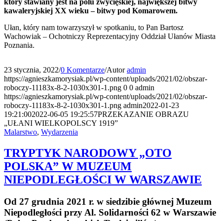
który stawiany jest na polu zwycięskiej, największej bitwy
kawaleryjskiej XX wieku – bitwy pod Komarowem.
Ułan, który nam towarzyszył w spotkaniu, to Pan Bartosz
Wachowiak – Ochotniczy Reprezentacyjny Oddział Ułanów Miasta
Poznania.
23 stycznia, 2022
/
0 Komentarze
/
Autor
admin
https://agnieszkamorysiak.pl/wp-content/uploads/2021/02/obszar-
roboczy-11183x-8-2-1030x301-1.png
0
0
admin
https://agnieszkamorysiak.pl/wp-content/uploads/2021/02/obszar-
roboczy-11183x-8-2-1030x301-1.png
admin
2022-01-23
19:21:00
2022-06-05 19:25:57
PRZEKAZANIE OBRAZU
„UŁANI WIELKOPOLSCY 1919”
Malarstwo
,
Wydarzenia
TRYPTYK NARODOWY „OTO
POLSKA” W MUZEUM
NIEPODLEGŁOŚCI W WARSZAWIE
Od 27 grudnia 2021 r. w siedzibie głównej Muzeum
Niepodległości przy Al. Solidarności 62 w Warszawie