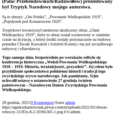
(Pałac Przebendowskich/Radziwiłłów) prezentowany
był Tryptyk Narodowy mojego autorstwa.
Są to obrazy: „Oto Polska”, „Powstanie Wielkopolskie 1919”,
„Pojedynek pod Komarowem 1920”.
Tryptykowi towarzyszył niedawno ukończony obraz „Ułani
Wielkopolscy 1919”, który to obraz został wystawiony w ostatnim
czasie na licytację, z której środki zostały przeznaczone na budowę
pomnika Chwały Kawalerii i Artylerii Konnej i ma już szczęśliwego
nabywcę i ofiarodawcę.
Tego samego dnia, bezpośrednio po wernisażu odbyła się
konferencja historyczna „Wokół Powstania Wielkopolskiego
1918 – 1919. Historia, teraźniejszość, przyszłość”. Jej celem było
przybliżenie społeczeństwu polskiemu historii i tradycji tego
zwycięskiego zrywu narodowego. Jak pamiętamy, Sejm
uchwalił ustawę o ustanowieniu 27 grudnia świętem
państwowym – Narodowym Dniem Zwycięskiego Powstania
Wielkopolskiego.
28 grudnia, 2021
/
0 Komentarze
/
Autor
admin
https://agnieszkamorysiak.pl/wp-content/uploads/2021/02/obszar-
roboczy-11183x-8-2-1030x301-1.png
0
0
admin