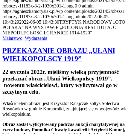
https://agnieszkamorysiak.pl/wp-content/uploads/2021/02/obszar-
i
granice
roboczy-11183x-8-2-1030x301-1.png
0
0
admin
1914-
https://agnieszkamorysiak.pl/wp-content/uploads/2021/02/obszar-
1920”
roboczy-11183x-8-2-1030x301-1.png
admin
2022-06-05
19:43:29
2022-06-05 19:43:30
TRYPTYK NARODOWY „OTO
POLSKA” NA WYSTAWIE „POLONIA RESTITUTA. O
NIEPODLEGŁOŚĆ I GRANICE 1914-1920”
Malarstwo
,
Wydarzenia
PRZEKAZANIE OBRAZU „UŁANI
WIELKOPOLSCY 1919”
22 stycznia 2022r. mieliśmy wielką przyjemność
przekazać obraz „Ułani Wielkopolscy 1919”,
nowemu właścicielowi, który wylicytował go w
szczytnym celu.
Właścicielem obrazu jest Krzysztof Ratajczak sołtys Sołectwa
Rosnówko w gminie Komorniki, znajdującej się w województwie
wielkopolskim.
Obraz został wylicytowany podczas aukcji charytatywnej na
rzecz budowy Pomnika Chwały kawalerii i Artylerii Konnej,