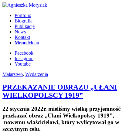
Portfolio
Biografia
Publikacje
News
Kontakt
Menu
Menu
Facebook
Instagram
Youtube
Malarstwo
,
Wydarzenia
PRZEKAZANIE OBRAZU „UŁANI
WIELKOPOLSCY 1919”
22 stycznia 2022r. mieliśmy wielką przyjemność
przekazać obraz „Ułani Wielkopolscy 1919”,
nowemu właścicielowi, który wylicytował go w
szczytnym celu.