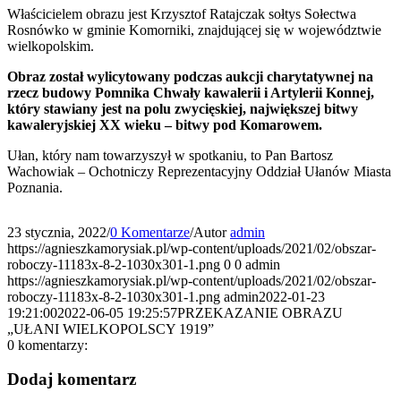
Właścicielem obrazu jest Krzysztof Ratajczak sołtys Sołectwa
Rosnówko w gminie Komorniki, znajdującej się w województwie
wielkopolskim.
Obraz został wylicytowany podczas aukcji charytatywnej na
rzecz budowy Pomnika Chwały kawalerii i Artylerii Konnej,
który stawiany jest na polu zwycięskiej, największej bitwy
kawaleryjskiej XX wieku – bitwy pod Komarowem.
Ułan, który nam towarzyszył w spotkaniu, to Pan Bartosz
Wachowiak – Ochotniczy Reprezentacyjny Oddział Ułanów Miasta
Poznania.
23 stycznia, 2022
/
0 Komentarze
/
Autor
admin
https://agnieszkamorysiak.pl/wp-content/uploads/2021/02/obszar-
roboczy-11183x-8-2-1030x301-1.png
0
0
admin
https://agnieszkamorysiak.pl/wp-content/uploads/2021/02/obszar-
roboczy-11183x-8-2-1030x301-1.png
admin
2022-01-23
19:21:00
2022-06-05 19:25:57
PRZEKAZANIE OBRAZU
„UŁANI WIELKOPOLSCY 1919”
0
komentarzy:
Dodaj komentarz